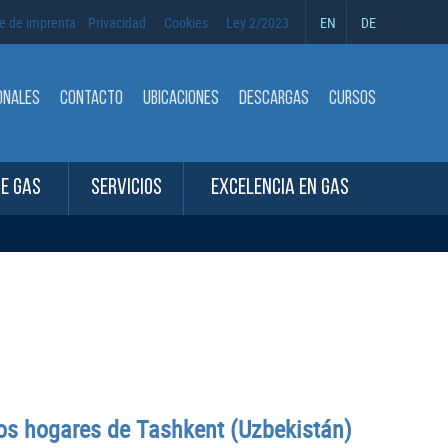
e de imprenta
Privacidad
Cookies
Ley 2/2023
EN
DE
ONALES
CONTACTO
UBICACIONES
DESCARGAS
CURSOS
DE GAS
SERVICIOS
EXCELENCIA EN GAS
los hogares de Tashkent (Uzbekistán)