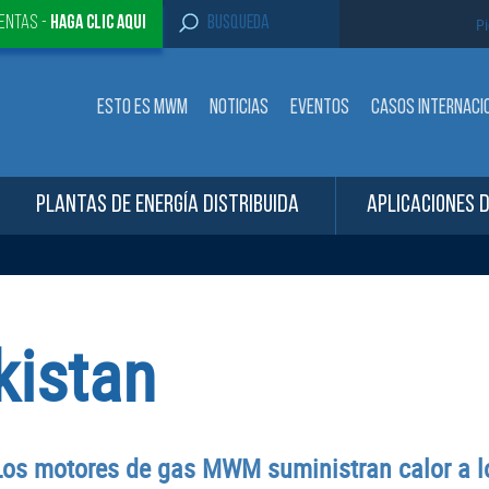
S
entas -
Haga clic aqui
Pi
e
a
r
c
ESTO ES MWM
NOTICIAS
EVENTOS
CASOS INTERNACI
h
f
o
r
:
PLANTAS DE ENERGÍA DISTRIBUIDA
APLICACIONES 
kistan
 Los motores de gas MWM suministran calor a 