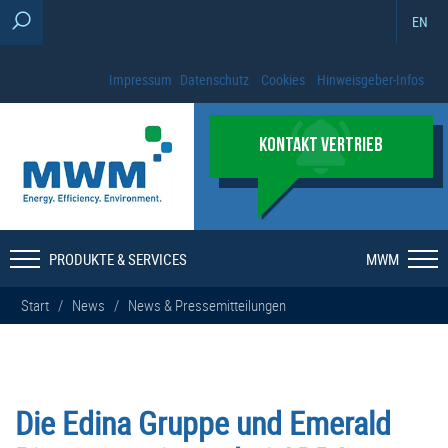
EN
Impressum
Datenschutz
Cookies
Hinweisgeber-Infos
KONTAKT VERTRIEB
PRODUKTE & SERVICES
MWM
Start
/
News
/
News & Pressemitteilungen
Die Edina Gruppe und Emerald