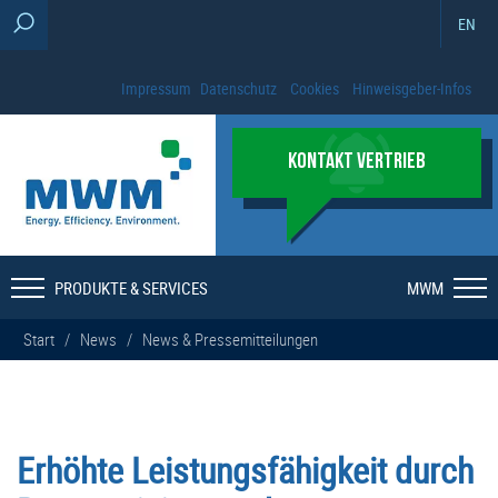
EN
Impressum
Datenschutz
Cookies
Hinweisgeber-Infos
KONTAKT VERTRIEB
PRODUKTE & SERVICES
MWM
Start
/
News
/
News & Pressemitteilungen
Erhöhte Leistungsfähigkeit durch