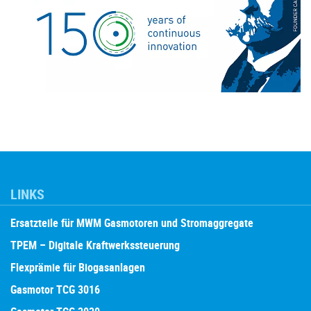
LINKS
Ersatzteile für MWM Gasmotoren und Stromaggregate
TPEM – Digitale Kraftwerkssteuerung
Flexprämie für Biogasanlagen
Gasmotor TCG 3016