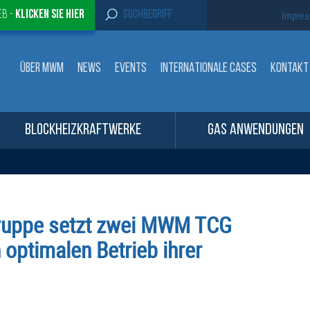
S
eb -
Klicken sie Hier
Impre
e
a
r
c
ÜBER MWM
NEWS
EVENTS
INTERNATIONALE CASES
KONTAKT
h
f
o
r
:
BLOCKHEIZKRAFTWERKE
GAS ANWENDUNGEN
ruppe setzt zwei MWM TCG
optimalen Betrieb ihrer