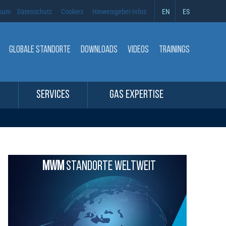
ssum
Datenschutz
Cookies
Hinweisgeber-Infos
EN
ES
GLOBALE STANDORTE
DOWNLOADS
VIDEOS
TRAININGS
SERVICES
GAS EXPERTISE
MWM
STANDORTE WELTWEIT