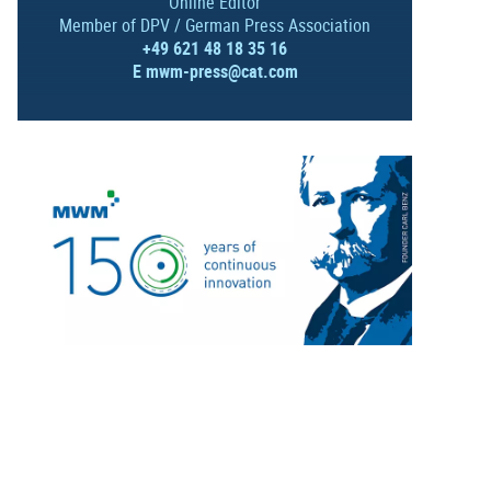
Online Editor
Member of DPV / German Press Association
+49 621 48 18 35 16
E
mwm-press@cat.com