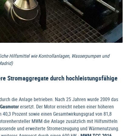
iche Hilfsmittel wie Kontrollanlagen, Wasserpumpen und
Madrid)
tere Stromaggregate durch hochleistungsfähige
durch die Anlage betrieben. Nach 25 Jahren wurde 2009 das
Gasmotor
ersetzt. Der Motor erreicht neben einer höheren
on 40,3 Prozent sowie einen Gesamtwirkungsgrad von 81,8
otorenhersteller MWM die Anlage zusätzlich mit Hilfsmitteln
mfassende und erweiterte Stromerzeugung und Wärmenutzung.
n weiteres Aggregat durch einen 600 kW
MWM TCG 2016