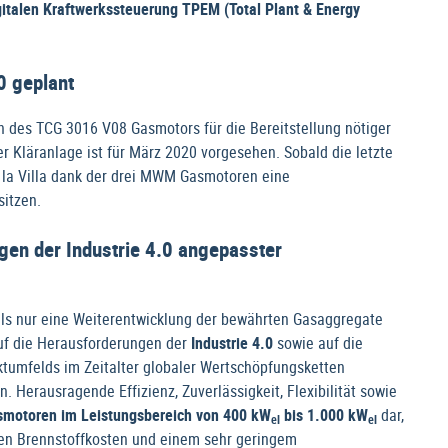
gitalen Kraftwerkssteuerung TPEM (Total Plant & Energy
0 geplant
on des TCG 3016 V08 Gasmotors für die Bereitstellung nötiger
der Kläranlage ist für März 2020 vorgesehen. Sobald die letzte
e la Villa dank der drei MWM Gasmotoren eine
itzen.
en der Industrie 4.0 angepasster
ls nur eine Weiterentwicklung der bewährten Gasaggregate
uf die Herausforderungen der
Industrie 4.0
sowie auf die
mfelds im Zeitalter globaler Wertschöpfungsketten
. Herausragende Effizienz, Zuverlässigkeit, Flexibilität sowie
smotoren im Leistungsbereich von 400 kW
bis 1.000 kW
dar,
el
el
rten Brennstoffkosten und einem sehr geringem