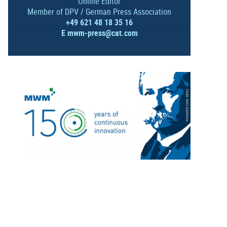
Online Editor
Member of DPV / German Press Association
+49 621 48 18 35 16
E
mwm-press@cat.com