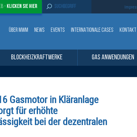
S
eb -
Klicken sie Hier
Impre
e
a
r
c
ÜBER MWM
NEWS
EVENTS
INTERNATIONALE CASES
KONTAKT
h
f
o
r
:
BLOCKHEIZKRAFTWERKE
GAS ANWENDUNGEN
6 Gasmotor in Kläranlage
orgt für erhöhte
ssigkeit bei der dezentralen