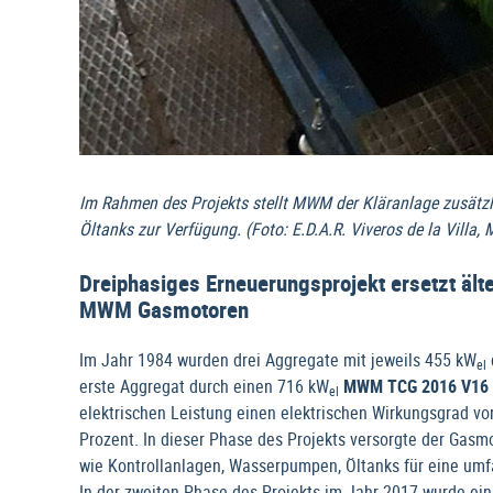
Im Rahmen des Projekts stellt MWM der Kläranlage zusätzl
Öltanks zur Verfügung. (Foto: E.D.A.R. Viveros de la Villa, 
Dreiphasiges Erneuerungsprojekt ersetzt äl
MWM Gasmotoren
Im Jahr 1984 wurden drei Aggregate mit jeweils 455 kW
el
erste Aggregat durch einen 716 kW
MWM TCG 2016 V16 
el
elektrischen Leistung einen elektrischen Wirkungsgrad v
Prozent. In dieser Phase des Projekts versorgte der Gasm
wie Kontrollanlagen, Wasserpumpen, Öltanks für eine u
In der zweiten Phase des Projekts im Jahr 2017 wurde ei