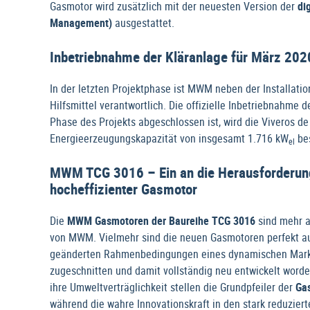
Gasmotor wird zusätzlich mit der neuesten Version der
di
Management)
ausgestattet.
Inbetriebnahme der Kläranlage für März 202
In der letzten Projektphase ist MWM neben der Installati
Hilfsmittel verantwortlich. Die offizielle Inbetriebnahme 
Phase des Projekts abgeschlossen ist, wird die Viveros d
Energieerzeugungskapazität von insgesamt 1.716 kW
bes
el
MWM TCG 3016 – Ein an die Herausforderung
hocheffizienter Gasmotor
Die
MWM Gasmotoren der Baureihe TCG 3016
sind mehr a
von MWM. Vielmehr sind die neuen Gasmotoren perfekt a
geänderten Rahmenbedingungen eines dynamischen Marktu
zugeschnitten und damit vollständig neu entwickelt worden
ihre Umweltverträglichkeit stellen die Grundpfeiler der
Ga
während die wahre Innovationskraft in den stark reduzie