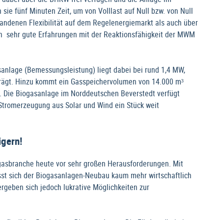
sie fünf Minuten Zeit, um von Volllast auf Null bzw. von Null
handenen Flexibilität auf dem Regelenergiemarkt als auch über
en sehr gute Erfahrungen mit der Reaktionsfähigkeit der MWM
sanlage (Bemessungsleistung) liegt dabei bei rund 1,4 MW,
rägt. Hinzu kommt ein Gasspeichervolumen von 14.000 m³
e. Die Biogasanlage im Norddeutschen Beverstedt verfügt
e Stromerzeugung aus Solar und Wind ein Stück weit
igern!
ogasbranche heute vor sehr großen Herausforderungen. Mit
ässt sich der Biogasanlagen-Neubau kaum mehr wirtschaftlich
ergeben sich jedoch lukrative Möglichkeiten zur