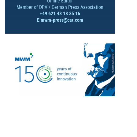
Online Editor
Member of DPV / German Press Association
+49 621 48 18 35 16
E
mwm-press@cat.com