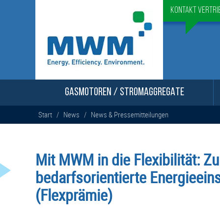
Kontakt Vertri
GASMOTOREN / STROMAGGREGATE
Start
/
News
/
News & Pressemitteilungen
Mit MWM in die Flexibilität: Z
bedarfsorientierte Energieei
(Flexprämie)