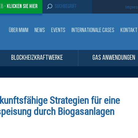
S
eb -
Klicken sie Hier
Impre
e
a
r
c
ÜBER MWM
NEWS
EVENTS
INTERNATIONALE CASES
KONTAKT
h
f
o
r
:
BLOCKHEIZKRAFTWERKE
GAS ANWENDUNGEN
ukunftsfähige Strategien für eine
nspeisung durch Biogasanlagen