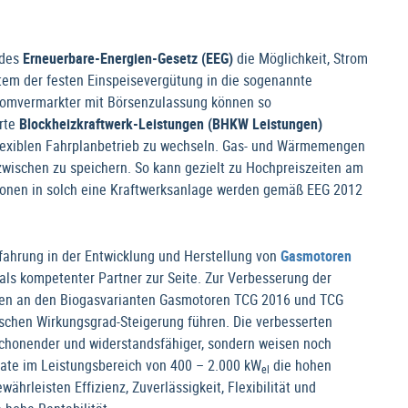
 des
Erneuerbare-Energien-Gesetz
(EEG)
die Möglichkeit, Strom
tem der festen Einspeisevergütung in die sogenannte
romvermarkter mit Börsenzulassung können so
erte
Blockheizkraftwerk-Leistungen (BHKW Leistungen)
flexiblen Fahrplanbetrieb zu wechseln. Gas- und Wärmemengen
zwischen zu speichern. So kann gezielt zu Hochpreiszeiten am
tionen in solch eine Kraftwerksanlage werden gemäß EEG 2012
ahrung in der Entwicklung und Herstellung von
Gasmotoren
als kompetenter Partner zur Seite. Zur Verbesserung der
en an den Biogasvarianten Gasmotoren TCG 2016 und TCG
schen Wirkungsgrad-Steigerung führen. Die verbesserten
schonender und widerstandsfähiger, sondern weisen noch
gate im Leistungsbereich von 400 – 2.000 kW
die hohen
el
rleisten Effizienz, Zuverlässigkeit, Flexibilität und