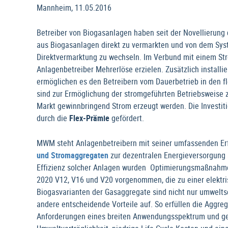
Mannheim, 11.05.2016
Betreiber von Biogasanlagen haben seit der Novellierung
aus Biogasanlagen direkt zu vermarkten und von dem Sys
Direktvermarktung zu wechseln. Im Verbund mit einem St
Anlagenbetreiber Mehrerlöse erzielen. Zusätzlich installi
ermöglichen es den Betreibern vom Dauerbetrieb in den 
sind zur Ermöglichung der stromgeführten Betriebsweise 
Markt gewinnbringend Strom erzeugt werden. Die Investi
durch die
Flex-Prämie
gefördert.
MWM steht Anlagenbetreibern mit seiner umfassenden Erf
und Stromaggregaten
zur dezentralen Energieversorgung 
Effizienz solcher Anlagen wurden Optimierungsmaßnahm
2020 V12, V16 und V20 vorgenommen, die zu einer elektri
Biogasvarianten der Gasaggregate sind nicht nur umwelt
andere entscheidende Vorteile auf. So erfüllen die Aggre
Anforderungen eines breiten Anwendungsspektrum und gewäh