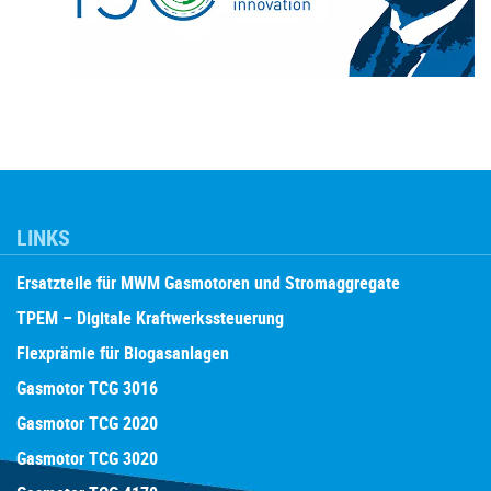
LINKS
Ersatzteile für MWM Gasmotoren und Stromaggregate
TPEM – Digitale Kraftwerkssteuerung
Flexprämie für Biogasanlagen
Gasmotor TCG 3016
Gasmotor TCG 2020
Gasmotor TCG 3020