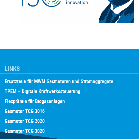
LINKS
Ersatzteile für MWM Gasmotoren und Stromaggregate
TPEM – Digitale Kraftwerkssteuerung
Flexprämie für Biogasanlagen
Gasmotor TCG 3016
Gasmotor TCG 2020
Gasmotor TCG 3020