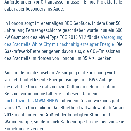
Anforderungen vor Ort anpassen müssen. Einige Projekte fallen
dabei aber besonders ins Auge:
In London sorgt im ehemaligen BBC Gebäude, in dem über 50
Jahre lang Fernsehgeschichte geschrieben wurde, nun ein 600
kW Gasmotor des MWM Typs TCG 2016 V12 für die
Versorgung
des Stadtteils White City mit nachhaltig erzeugter Energie
. Die
Gaskraftwerk-Betreiber gehen davon aus, die CO
-Emissionen
2
des Stadtteils im Norden von London um 35 % zu senken.
Auch in der medizinischen Versorgung und Forschung wird
vermehrt auf effiziente Energielösungen mit KWK-Anlagen
gesetzt: Die Universitätsmedizin Göttingen geht mit gutem
Beispiel voran und installierte in diesem Jahr ein
hocheffizientes MWM BHKW
mit einem Gesamtwirkungsgrad
von 90 % im Uniklinikum. Das Blockheizkraftwerk wird ab Anfang
2018 nicht nur einen Großteil der benötigten Strom- und
Wärmeenergie, sondern auch Kälteenergie für die medizinische
Einrichtung erzeugen.