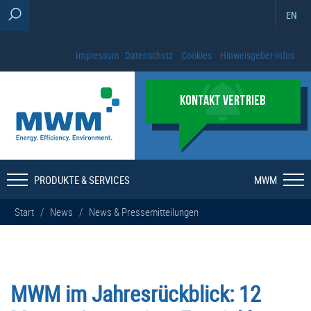
EN
Impressum
Datenschutz
Cookies
Hinweisgeber-Infos
KONTAKT VERTRIEB
PRODUKTE & SERVICES
MWM
Start
/
News
/
News & Pressemitteilungen
MWM im Jahresrückblick: 12