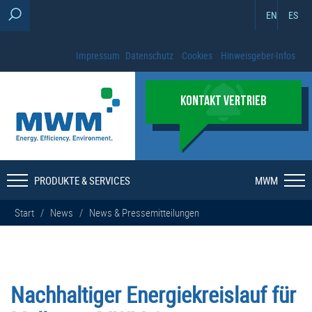
EN
ES
Impressum
Datenschutz
Cookies
Hinweisgeber-Infos
KONTAKT VERTRIEB
PRODUKTE & SERVICES
MWM
Start
/
News
/
News & Pressemitteilungen
Nachhaltiger Energiekreislauf für