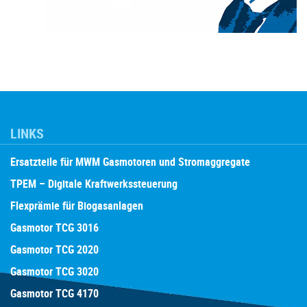
LINKS
Ersatzteile für MWM Gasmotoren und Stromaggregate
TPEM – Digitale Kraftwerkssteuerung
Flexprämie für Biogasanlagen
Gasmotor TCG 3016
Gasmotor TCG 2020
Gasmotor TCG 3020
Gasmotor TCG 4170