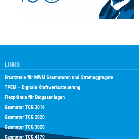
LINKS
Ersatzteile für MWM Gasmotoren und Stromaggregate
TPEM – Digitale Kraftwerkssteuerung
Flexprämie für Biogasanlagen
Gasmotor TCG 3016
Gasmotor TCG 2020
Gasmotor TCG 3020
Gasmotor TCG 4170