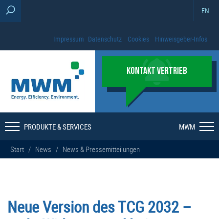
EN
Impressum
Datenschutz
Cookies
Hinweisgeber-Infos
KONTAKT VERTRIEB
PRODUKTE & SERVICES
MWM
Start
/
News
/
News & Pressemitteilungen
Neue Version des TCG 2032 –