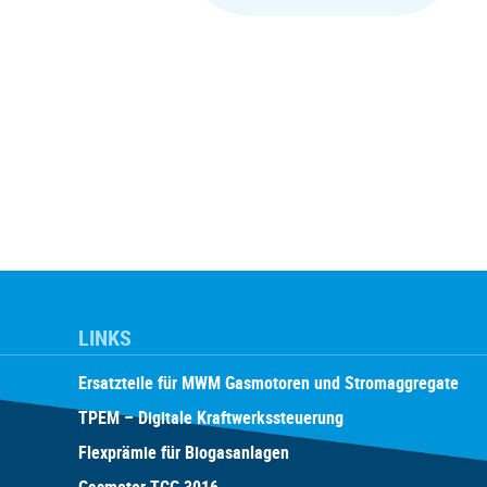
LINKS
Ersatzteile für MWM Gasmotoren und Stromaggregate
TPEM – Digitale Kraftwerkssteuerung
Flexprämie für Biogasanlagen