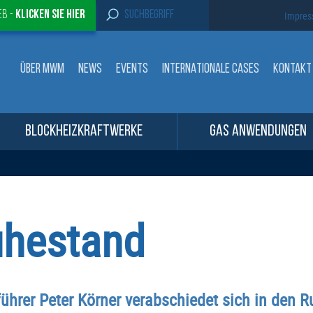
S
eb -
Klicken sie Hier
Impre
e
a
r
c
ÜBER MWM
NEWS
EVENTS
INTERNATIONALE CASES
KONTAKT
h
f
o
r
:
BLOCKHEIZKRAFTWERKE
GAS ANWENDUNGEN
hestand
führer Peter Körner verabschiedet sich in den 