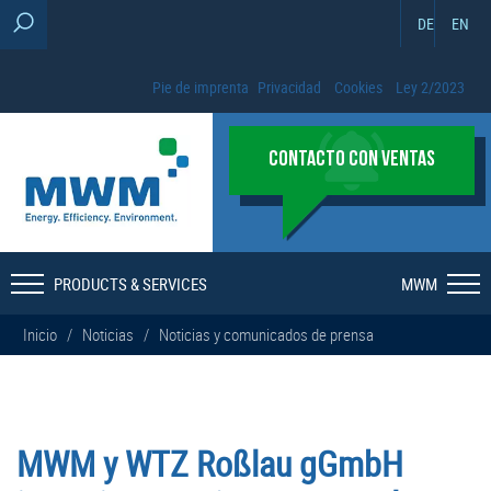
DE
EN
Pie de imprenta
Privacidad
Cookies
Ley 2/2023
CONTACTO CON VENTAS
PRODUCTS & SERVICES
MWM
Inicio
/
Noticias
/
Noticias y comunicados de prensa
MWM y WTZ Roßlau gGmbH