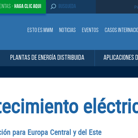
S
entas -
Haga clic aqui
Pi
e
a
r
c
ESTO ES MWM
NOTICIAS
EVENTOS
CASOS INTERNACI
h
f
o
r
:
PLANTAS DE ENERGÍA DISTRIBUIDA
APLICACIONES 
ecimiento eléctri
ión para Europa Central y del Este