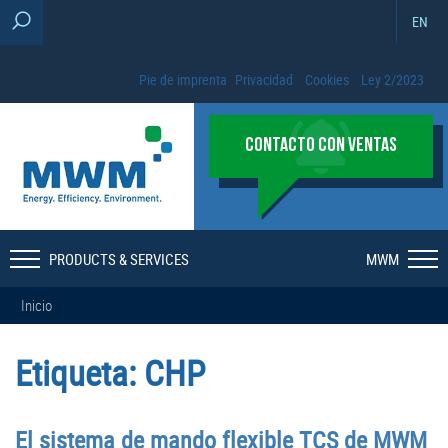
EN
Pie de imprenta
Privacidad
Cookies
Ley 2/2023
CONTACTO CON VENTAS
PRODUCTS & SERVICES
MWM
Inicio
Etiqueta:
CHP
El sistema de mando flexible TCS de MWM