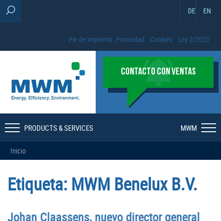
DE
EN
Pie de imprenta
Privacidad
Cookies
Ley 2/2023
CONTACTO CON VENTAS
PRODUCTS & SERVICES
MWM
Inicio
Etiqueta:
MWM Benelux B.V.
Johan Claassens, nuevo director general