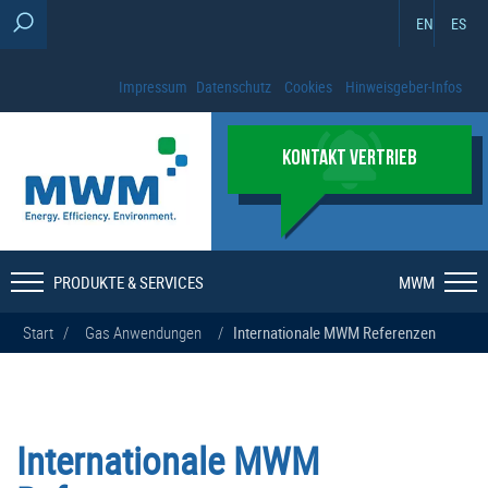
EN
ES
Impressum
Datenschutz
Cookies
Hinweisgeber-Infos
KONTAKT VERTRIEB
PRODUKTE & SERVICES
MWM
Start
/
Gas Anwendungen
/
Internationale MWM Referenzen
Internationale MWM