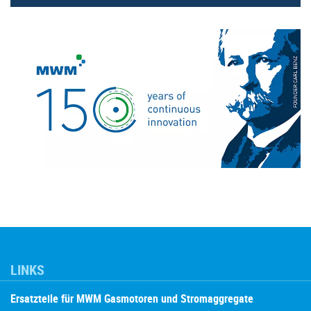
LINKS
Ersatzteile für MWM Gasmotoren und Stromaggregate