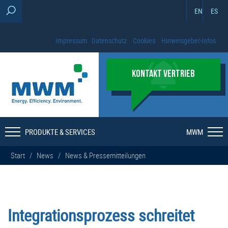
EN
ES
Impressum
Datenschutz
Cookies
Hinweisgeber-Infos
KONTAKT VERTRIEB
PRODUKTE & SERVICES
MWM
Start
/
News
/
News & Pressemitteilungen
Integrationsprozess schreitet