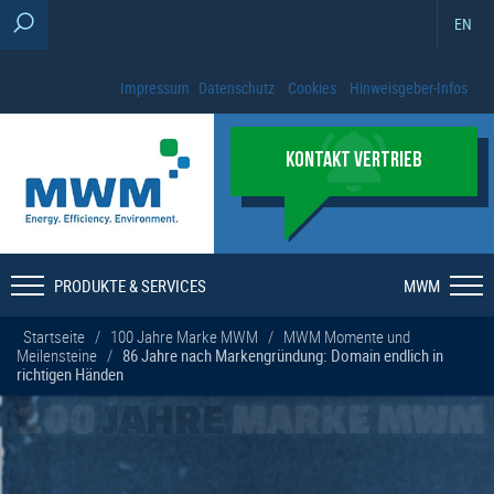
EN
Impressum
Datenschutz
Cookies
Hinweisgeber-Infos
KONTAKT VERTRIEB
PRODUKTE & SERVICES
MWM
Startseite
/
100 Jahre Marke MWM
/
MWM Momente und
Meilensteine
/
86 Jahre nach Markengründung: Domain endlich in
richtigen Händen
100
JAHRE
MARKE MWM