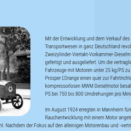
Mit der Entwicklung und dem Verkauf de
Transportwesen in ganz Deutschland revolu
Zweizylinder-Viertakt-Vorkammer-Diesel
gefertigt und ausgeliefert. Um die vertragl
Fahrzeuge mit Motoren unter 25 kg/PS zu fe
Prosper L’Orange einen quer zur Fahrtric
kompressorlosen MWM Dieselmotor besaß d
PS bei 750 bis 800 Umdrehungen pro Min
Im August 1924 erregten in Mannheim fün
Rauchentwicklung mit einem Motor angetr
hl. Nachdem der Fokus auf den alleinigen Motorenbau und -vert