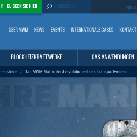
S
eb -
Klicken sie Hier
Impre
e
a
r
c
ÜBER MWM
NEWS
EVENTS
INTERNATIONALE CASES
KONTAKT
h
f
o
r
:
BLOCKHEIZKRAFTWERKE
GAS ANWENDUNGEN
lensteine
/
Das MWM Motorpferd revolutioniert das Transportwesen
HRE
MAR