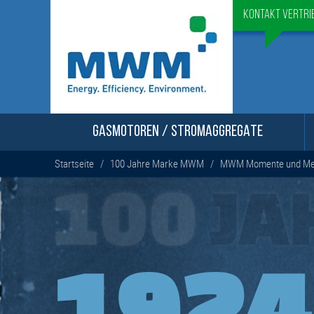
Kontakt Vertri
GASMOTOREN / STROMAGGREGATE
Startseite
/
100 Jahre Marke MWM
/
MWM Momente und Mei
100
JA
1924