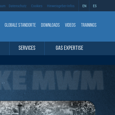
ssum
Datenschutz
Cookies
Hinweisgeber-Infos
EN
ES
GLOBALE STANDORTE
DOWNLOADS
VIDEOS
TRAININGS
SERVICES
GAS EXPERTISE
KE MWM