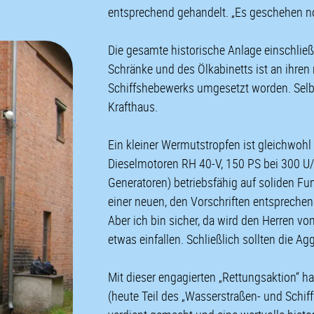
entsprechend gehandelt. „Es geschehen no
Die gesamte historische Anlage einschließl
Schränke und des Ölkabinetts ist an ihre
Schiffshebewerks umgesetzt worden. Selbs
Krafthaus.
Ein kleiner Wermutstropfen ist gleichwoh
Dieselmotoren RH 40-V, 150 PS bei 300 
Generatoren) betriebsfähig auf soliden Fun
einer neuen, den Vorschriften entspreche
Aber ich bin sicher, da wird den Herren v
etwas einfallen. Schließlich sollten die A
Mit dieser engagierten „Rettungsaktion“ h
(heute Teil des „Wasserstraßen- und Schif