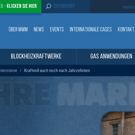
S
eb -
Klicken sie Hier
Impre
e
a
r
c
ÜBER MWM
NEWS
EVENTS
INTERNATIONALE CASES
KONTAKT
h
f
o
r
:
BLOCKHEIZKRAFTWERKE
GAS ANWENDUNGEN
lensteine
/
Kraftvoll auch noch nach Jahrzehnten
HRE
MAR