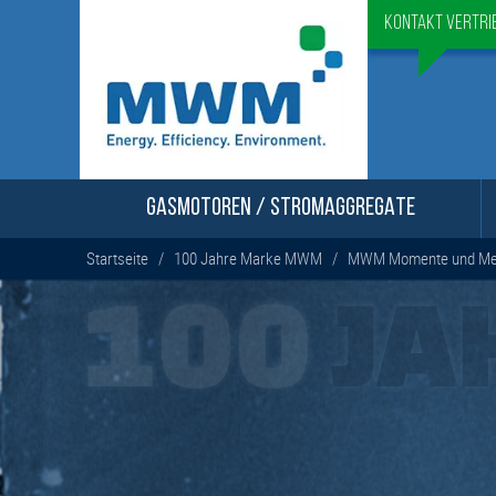
Kontakt Vertri
GASMOTOREN / STROMAGGREGATE
Startseite
/
100 Jahre Marke MWM
/
MWM Momente und Mei
100
JA