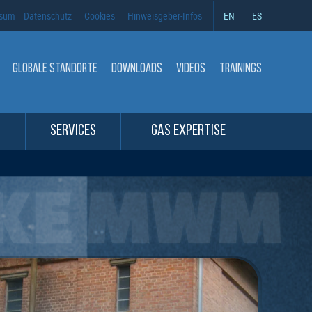
ssum
Datenschutz
Cookies
Hinweisgeber-Infos
EN
ES
GLOBALE STANDORTE
DOWNLOADS
VIDEOS
TRAININGS
SERVICES
GAS EXPERTISE
KE MWM