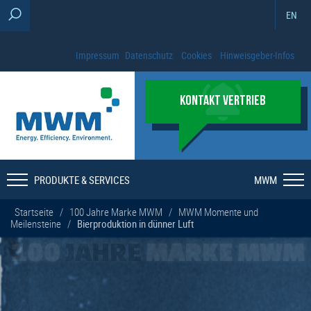
EN
Impressum
Datenschutz
Cookies
Hinweisgeber-Infos
KONTAKT VERTRIEB
PRODUKTE & SERVICES
MWM
Startseite
/
100 Jahre Marke MWM
/
MWM Momente und
Meilensteine
/
Bierproduktion in dünner Luft
100
JAHRE
MARKE MWM