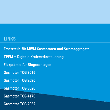
LINKS
Ersatzteile für MWM Gasmotoren und Stromaggregate
TPEM – Digitale Kraftwerkssteuerung
Flexprämie für Biogasanlagen
Gasmotor TCG 3016
Gasmotor TCG 2020
Gasmotor TCG 3020
Gasmotor TCG 4170
Gasmotor TCG 2032