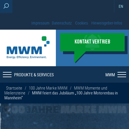
EN
Impressum
Datenschutz
Cookies
Hinweisgeber-Infos
KONTAKT VERTRIEB
PRODUKTE & SERVICES
MWM
Startseite
/
100 Jahre Marke MWM
/
MWM Momente und
Meilensteine
/
MWM feiert das Jubiläum „100 Jahre Motorenbau in
Mannheim“
100
JAHRE
MARKE MWM