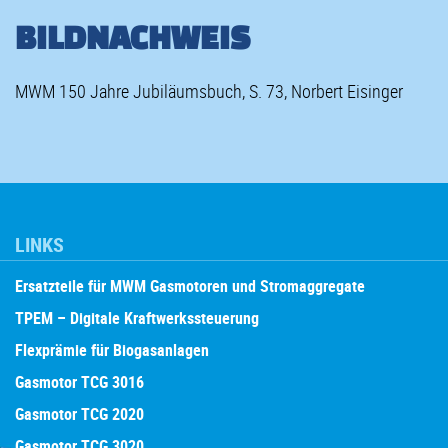
BILDNACHWEIS
MWM 150 Jahre Jubiläumsbuch, S. 73, Norbert Eisinger
LINKS
Ersatzteile für MWM Gasmotoren und Stromaggregate
TPEM – Digitale Kraftwerkssteuerung
Flexprämie für Biogasanlagen
Gasmotor TCG 3016
Gasmotor TCG 2020
Gasmotor TCG 3020