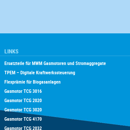
LINKS
Ersatzteile für MWM Gasmotoren und Stromaggregate
TPEM – Digitale Kraftwerkssteuerung
Flexprämie für Biogasanlagen
Gasmotor TCG 3016
Gasmotor TCG 2020
Gasmotor TCG 3020
Gasmotor TCG 4170
Gasmotor TCG 2032