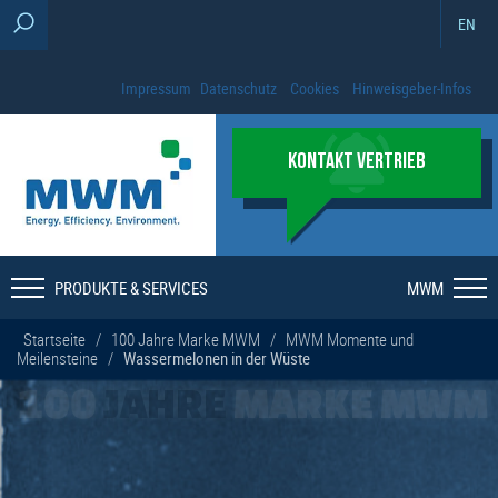
EN
Impressum
Datenschutz
Cookies
Hinweisgeber-Infos
KONTAKT VERTRIEB
PRODUKTE & SERVICES
MWM
Startseite
/
100 Jahre Marke MWM
/
MWM Momente und
Meilensteine
/
Wassermelonen in der Wüste
100
JAHRE
MARKE MWM